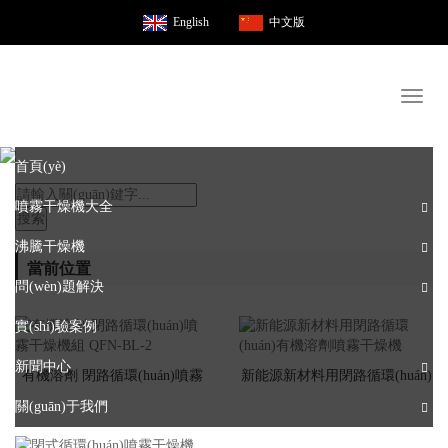
English
中文版
Toggl
naviga
首頁(yè)
噴霧干燥機大全
搜索
沸騰干燥機
當前位置
問(wèn)題解決
實(shí)驗案例
新聞中心
有機溶劑 閉路循環(huán)噴霧
新能源新材料用閉路循環(huán)
關(guān)于我們
干燥機組 QFN-BL-2
有機溶劑噴霧干燥機