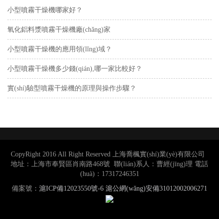
小型噴霧干燥機哪家好？
氧化鋁料漿噴霧干燥機廠(chǎng)家
小型噴霧干燥機的應用領(lǐng)域？
小型噴霧干燥機多少錢(qián),哪一家比較好？
實(shí)驗型噴霧干燥機的原理與操作步驟？
CopyRight 2016 All Right Reserved 上海喬楓實(shí)業(yè)有限公司
地址：上海市奉賢區肖南路468號 聯(lián)系人：曹經(jīng)理 電話
(huà)：17317246351
備案號：
滬ICP備12023550號-6
滬公網(wǎng)安備31012002006271