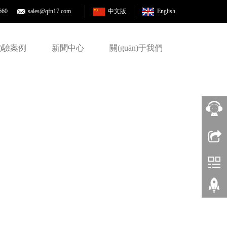
660
sales@qfn17.com
中文版
English
hí)驗案例
新聞中心
關(guān)于我們