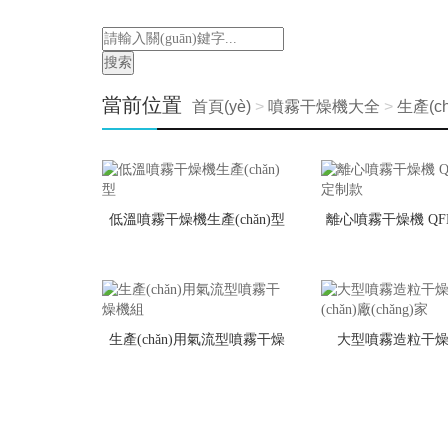
搜索
當前位置
首頁(yè)
>
噴霧干燥機大全
>
生產(c
低溫噴霧干燥機生產(chǎn)型
離心噴霧干燥機 QFN-
制款
生產(chǎn)用氣流型噴霧干燥
大型噴霧造粒干燥
機組
(chǎn)廠(chǎ