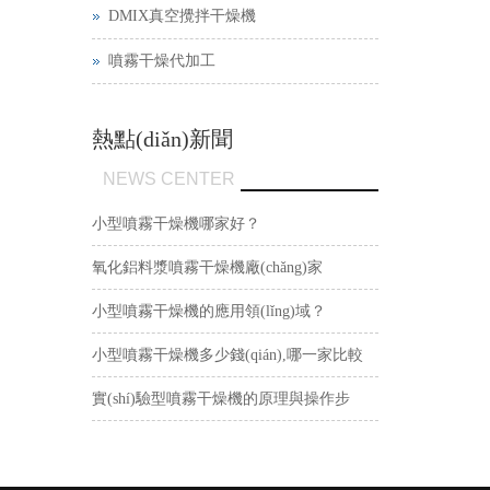
DMIX真空攪拌干燥機
噴霧干燥代加工
熱點(diǎn)新聞
NEWS CENTER
小型噴霧干燥機哪家好？
氧化鋁料漿噴霧干燥機廠(chǎng)家
小型噴霧干燥機的應用領(lǐng)域？
小型噴霧干燥機多少錢(qián),哪一家比較
好？
實(shí)驗型噴霧干燥機的原理與操作步
驟？