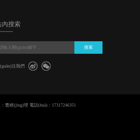
站內搜索
搜索
(guān)注我們
曹經(jīng)理 電話(huà)：17317246351